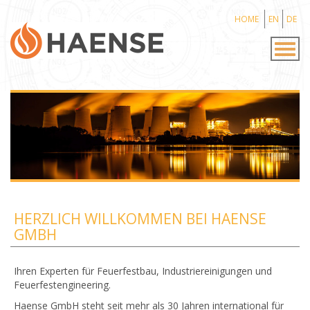
HOME
EN
DE
Togg
navig
HERZLICH WILLKOMMEN BEI HAENSE
GMBH
Ihren Experten für Feuerfestbau, Industriereinigungen und
Feuerfestengineering.
Haense GmbH steht seit mehr als 30 Jahren international für