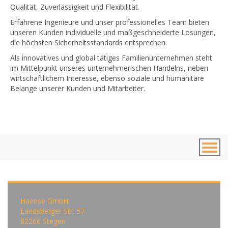
Qualität, Zuverlässigkeit und Flexibilität.
Erfahrene Ingenieure und unser professionelles Team bieten
unseren Kunden individuelle und maßgeschneiderte Lösungen,
die höchsten Sicherheitsstandards entsprechen.
Als innovatives und global tätiges Familienunternehmen steht
im Mittelpunkt unseres unternehmerischen Handelns, neben
wirtschaftlichem Interesse, ebenso soziale und humanitäre
Belange unserer Kunden und Mitarbeiter.
Togg
navig
Haense GmbH
Landsberger Str. 57
82266 Stegen